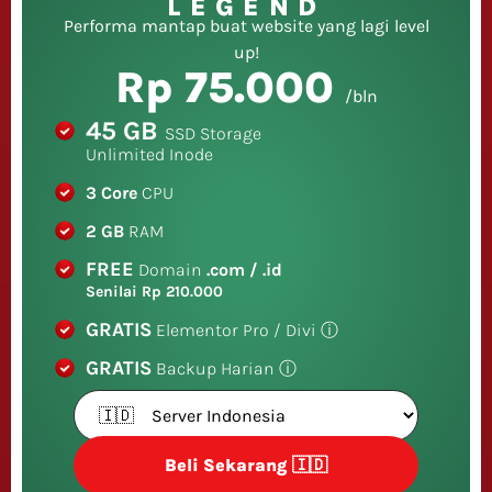
LEGEND
Performa mantap buat website yang lagi level
up!
Rp 75.000
/bln
45 GB
SSD Storage
Unlimited Inode
3 Core
CPU
2 GB
RAM
FREE
Domain
.com / .id
Senilai Rp 210.000
GRATIS
Elementor Pro / Divi
ⓘ
GRATIS
Backup Harian
ⓘ
Beli Sekarang 🇮🇩