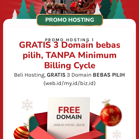
PROMO HOSTING
PROMO HOSTING 1
GRATIS 3 Domain bebas
pilih, TANPA Minimum
Billing Cycle
Beli Hosting,
GRATIS
3 Domain
BEBAS PILIH
(web.id/my.id/biz.id)