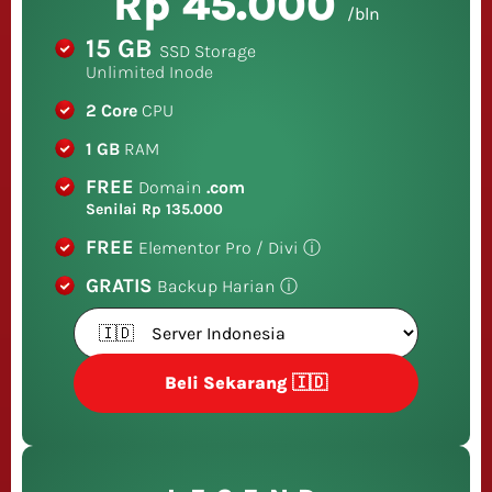
Rp 45.000
/bln
15 GB
SSD Storage
Unlimited Inode
2 Core
CPU
1 GB
RAM
FREE
Domain
.com
Senilai Rp 135.000
FREE
Elementor Pro / Divi
ⓘ
GRATIS
Backup Harian
ⓘ
Beli Sekarang 🇮🇩