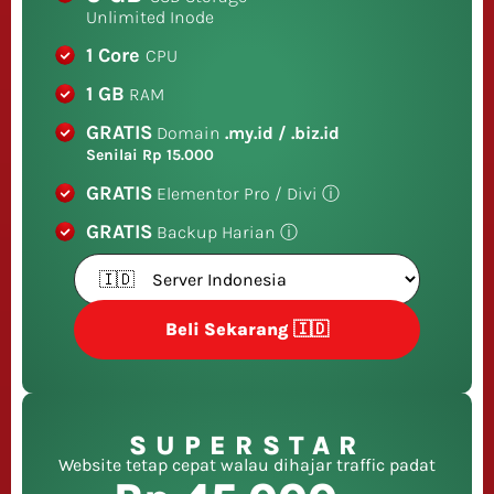
Unlimited Inode
1 Core
CPU
1 GB
RAM
GRATIS
Domain
.my.id / .biz.id
Senilai Rp 15.000
GRATIS
Elementor Pro / Divi
ⓘ
GRATIS
Backup Harian
ⓘ
Beli Sekarang 🇮🇩
SUPERSTAR
Website tetap cepat walau dihajar traffic padat