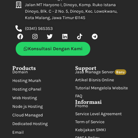
Jalan MT Haryono I, Dinoyo, Komp. Ruko Istana
Dinoyo, Blk. C - 2 No. 5, Dinoyo, Kec. Lowokwaru,
Kota Malang, Jawa Timur 61145
(0341) 565353
Konsultasi Dengan Kami
Products
Support
Domain
Jasa Manage Server
Baru
Artikel Bisnis Online
Hosting Murah
Tutorial Mengelola Website
Hosting cPanel
FAQ
Web Hosting
Informasi
Promo
Node js Hosting
Service Level Agreement
Cloud Managed
Term of Service
Dedicated Hosting
Kebijakan SMKI
Email
DMCA Policy