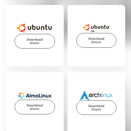
Download
Download
Disini
Disini
Download
Download
Disini
Disini