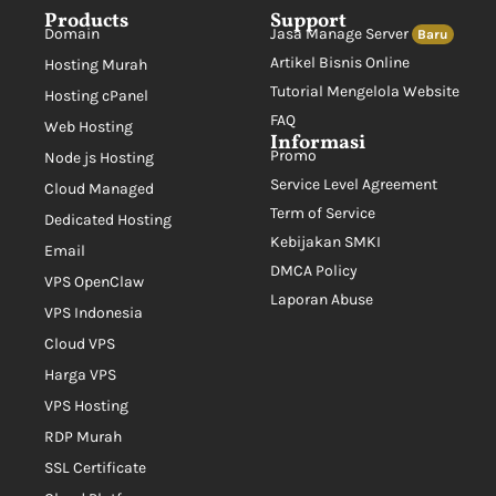
Products
Support
Domain
Jasa Manage Server
Baru
Artikel Bisnis Online
Hosting Murah
Tutorial Mengelola Website
Hosting cPanel
FAQ
Web Hosting
Informasi
Promo
Node js Hosting
Service Level Agreement
Cloud Managed
Term of Service
Dedicated Hosting
Kebijakan SMKI
Email
DMCA Policy
VPS OpenClaw
Laporan Abuse
VPS Indonesia
Cloud VPS
Harga VPS
VPS Hosting
RDP Murah
SSL Certificate