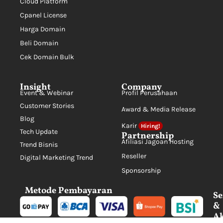
Cloud Platform
Cpanel License
Harga Domain
Beli Domain
Cek Domain Bulk
Insight
Company
Event & Webinar
Profil Perusahaan
Customer Stories
Award & Media Release
Blog
Karir
Hiring!
Tech Update
Partnership
Afiliasi Jagoan Hosting
Trend Bisnis
Reseller
Digital Marketing Trend
Sponsorship
Metode Pembayaran
Se
&
Ak