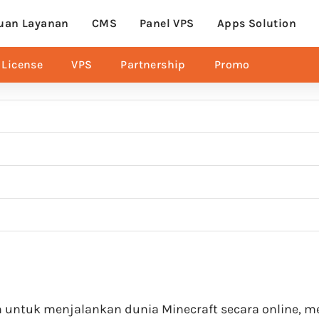
uan Layanan
CMS
Panel VPS
Apps Solution
License
VPS
Partnership
Promo
an untuk menjalankan dunia Minecraft secara online