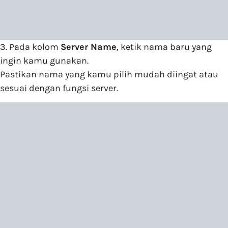
3. Pada kolom
Server Name
, ketik nama baru yang
ingin kamu gunakan.
Pastikan nama yang kamu pilih mudah diingat atau
sesuai dengan fungsi server.