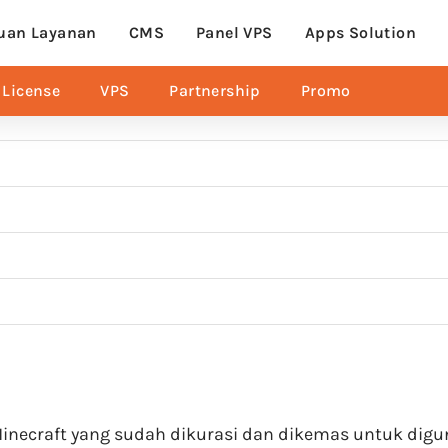
uan Layanan
CMS
Panel VPS
Apps Solution
License
VPS
Partnership
Promo
Minecraft yang sudah dikurasi dan dikemas untuk di