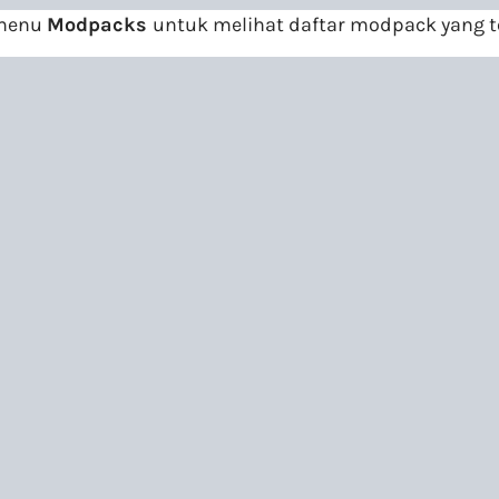
 menu
Modpacks
untuk melihat daftar modpack yang t