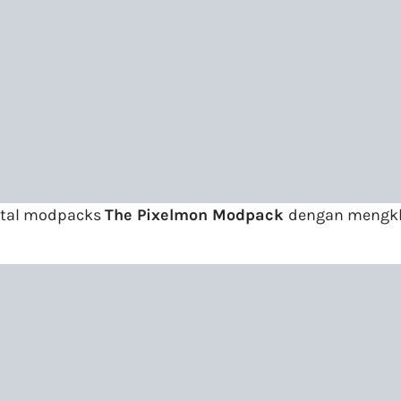
nstal modpacks
T
he Pixelmon Modpack
dengan mengkli