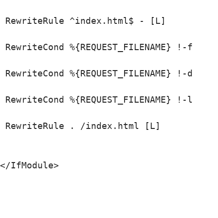
 RewriteRule ^index.html$ - [L]

 RewriteCond %{REQUEST_FILENAME} !-f

 RewriteCond %{REQUEST_FILENAME} !-d

 RewriteCond %{REQUEST_FILENAME} !-l

 RewriteRule . /index.html [L]

</IfModule>