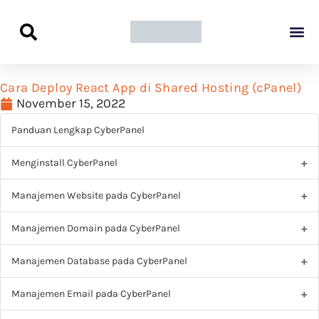
Panduan Awal L
Semua Pa
Kamus Host
Rekomendasi Pro
Cara Deploy React App di Shared Hosting (cPanel)
November 15, 2022
Panduan Lengkap CyberPanel
Menginstall CyberPanel
Manajemen Website pada CyberPanel
Manajemen Domain pada CyberPanel
Manajemen Database pada CyberPanel
Manajemen Email pada CyberPanel