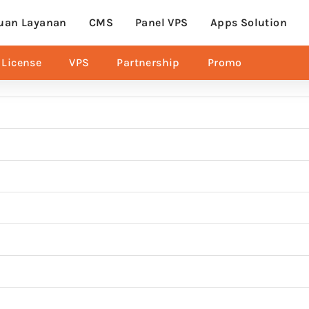
uan Layanan
CMS
Panel VPS
Apps Solution
License
VPS
Partnership
Promo