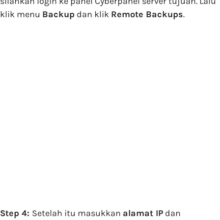
silahkan login ke panel Cyberpanel server tujuan. Lalu
klik menu
Backup
dan klik
Remote Backups
.
Step 4:
Setelah itu masukkan
alamat IP
dan