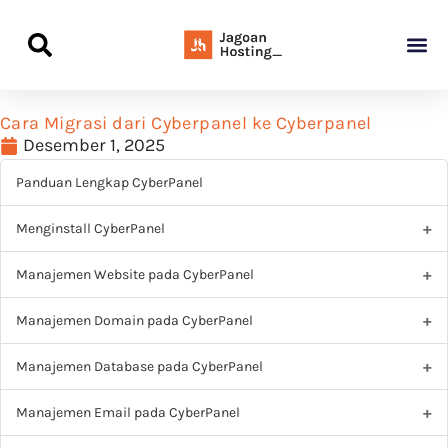
Panduan Awal L
Semua Pa
Kamus Host
Rekomendasi Pro
Cara Migrasi dari Cyberpanel ke Cyberpanel
Desember 1, 2025
Panduan Lengkap CyberPanel
Menginstall CyberPanel
Manajemen Website pada CyberPanel
Manajemen Domain pada CyberPanel
Manajemen Database pada CyberPanel
Manajemen Email pada CyberPanel