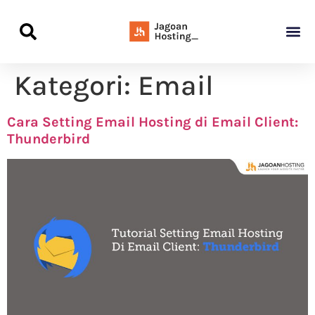
Panduan Awal L
Semua Pa
Kamus Host
Rekomendasi Pro
Kategori:
Email
Cara Setting Email Hosting di Email Client:
Thunderbird