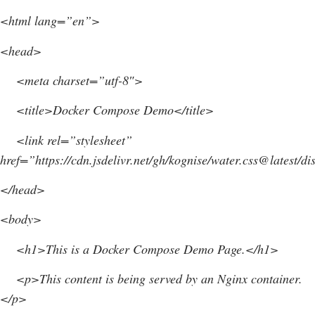
<html lang=”en”>
<head>
<meta charset=”utf-8″>
<title>Docker Compose Demo</title>
<link rel=”stylesheet”
href=”https://cdn.jsdelivr.net/gh/kognise/water.css@latest/d
</head>
<body>
<h1>This is a Docker Compose Demo Page.</h1>
<p>This content is being served by an Nginx container.
</p>