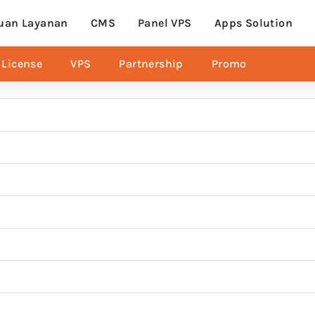
uan Layanan
CMS
Panel VPS
Apps Solution
License
VPS
Partnership
Promo