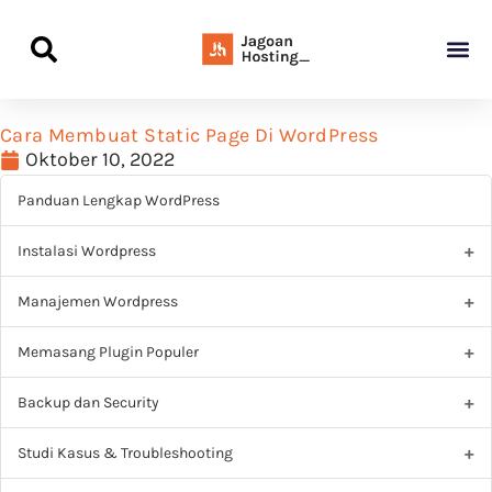
Panduan Awal L
Semua Pa
Kamus Host
Rekomendasi Pro
Cara Membuat Static Page Di WordPress
Oktober 10, 2022
Panduan Lengkap WordPress
Instalasi Wordpress
Manajemen Wordpress
Memasang Plugin Populer
Backup dan Security
Studi Kasus & Troubleshooting