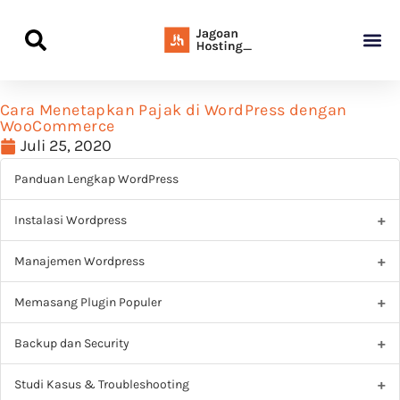
Panduan Awal L
Semua Pa
Kamus Host
Rekomendasi Pro
Cara Menetapkan Pajak di WordPress dengan
WooCommerce
Juli 25, 2020
Panduan Lengkap WordPress
Instalasi Wordpress
Manajemen Wordpress
Memasang Plugin Populer
Backup dan Security
Studi Kasus & Troubleshooting