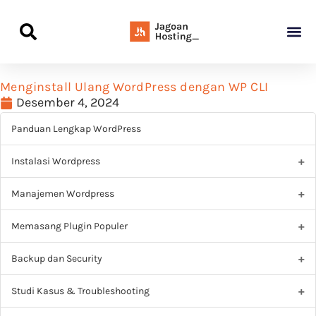
Panduan Awal L
Semua Pa
Kamus Host
Rekomendasi Pro
Menginstall Ulang WordPress dengan WP CLI
Desember 4, 2024
Panduan Lengkap WordPress
Instalasi Wordpress
Manajemen Wordpress
Memasang Plugin Populer
Backup dan Security
Studi Kasus & Troubleshooting