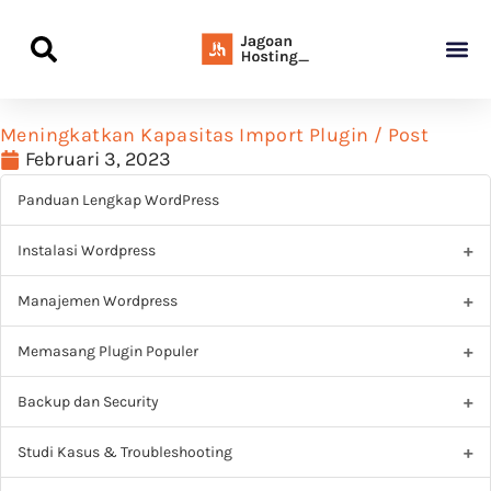
Panduan Awal L
Semua Pa
Kamus Host
Rekomendasi Pro
Meningkatkan Kapasitas Import Plugin / Post
Februari 3, 2023
Panduan Lengkap WordPress
Instalasi Wordpress
Manajemen Wordpress
Memasang Plugin Populer
Backup dan Security
Studi Kasus & Troubleshooting