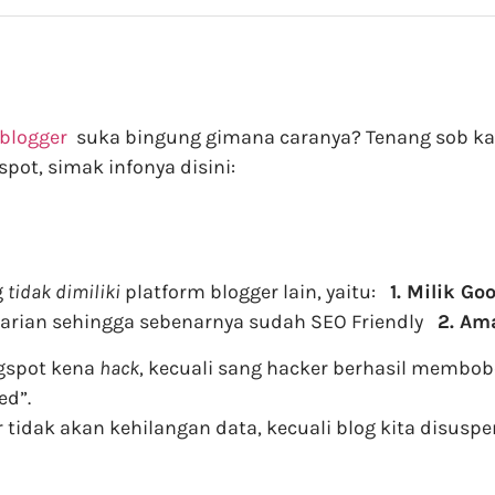
blogger
suka bingung gimana caranya? Tenang sob kare
pot, simak infonya disini:
g
tidak dimiliki
platform blogger lain, yaitu:
1. Milik Go
carian sehingga sebenarnya sudah SEO Friendly
2. Am
ogspot kena
hack
, kecuali sang hacker berhasil membo
ed”.
r tidak akan kehilangan data, kecuali blog kita disu