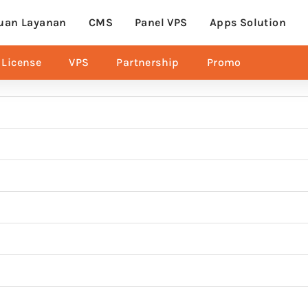
uan Layanan
CMS
Panel VPS
Apps Solution
License
VPS
Partnership
Promo