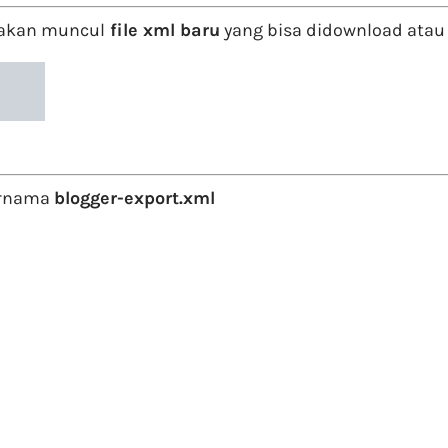
 akan muncul
file xml baru
yang bisa didownload atau
ernama
blogger-export.xml