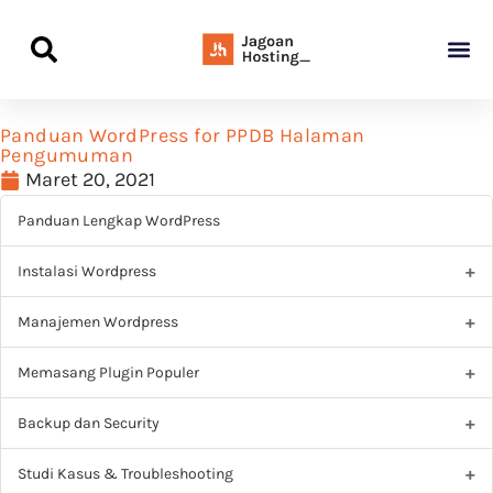
Panduan Awal L
Semua Pa
Kamus Host
Rekomendasi Pro
Panduan WordPress for PPDB Halaman
Pengumuman
Maret 20, 2021
Panduan Lengkap WordPress
Instalasi Wordpress
Manajemen Wordpress
Memasang Plugin Populer
Backup dan Security
Studi Kasus & Troubleshooting