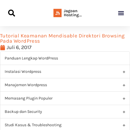
Panduan Awal L
Semua Pa
Kamus Host
Rekomendasi Pro
Tutorial Keamanan Mendisable Direktori Browsing
Pada WordPress
Juli 6, 2017
Panduan Lengkap WordPress
Instalasi Wordpress
Manajemen Wordpress
Memasang Plugin Populer
Backup dan Security
Studi Kasus & Troubleshooting