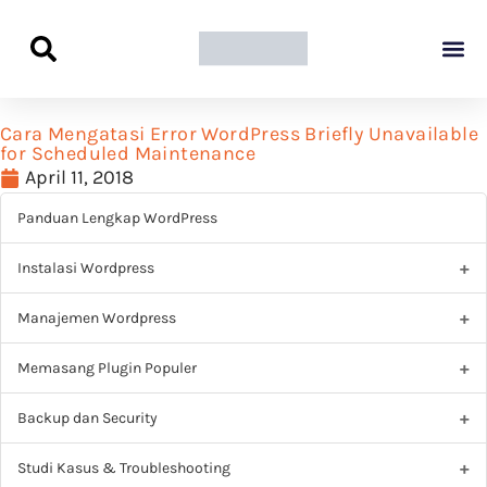
Panduan Awal L
Semua Pa
Kamus Host
Rekomendasi Pro
Cara Mengatasi Error WordPress Briefly Unavailable
for Scheduled Maintenance
April 11, 2018
Panduan Lengkap WordPress
Instalasi Wordpress
Manajemen Wordpress
Memasang Plugin Populer
Backup dan Security
Studi Kasus & Troubleshooting