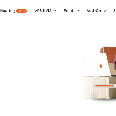
 Hosting
VPS KVM
Email
Add-On
S
BARU