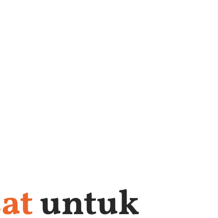
at
untuk