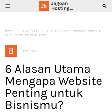
SEARCH FOR:
HOME
BUSINESS
6 ALASAN UTAMA MENGAPA WEBSITE
PENTING UNTUK BISNISMU?
B
BUSINESS
6 Alasan Utama
Mengapa Website
Penting untuk
Bisnismu?