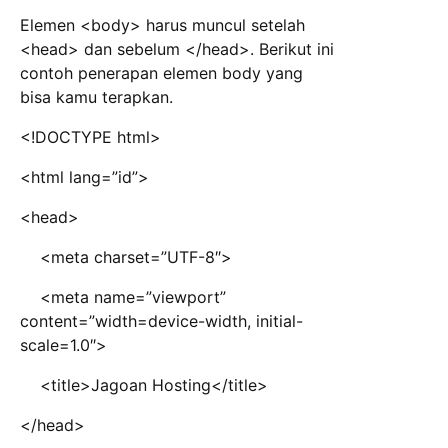
Elemen <body> harus muncul setelah
<head> dan sebelum </head>. Berikut ini
contoh penerapan elemen body yang
bisa kamu terapkan.
<!DOCTYPE html>
<html lang=”id”>
<head>
<meta charset=”UTF-8″>
<meta name=”viewport”
content=”width=device-width, initial-
scale=1.0″>
<title>Jagoan Hosting</title>
</head>