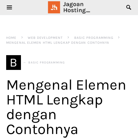
SEARCH FOR:
HOME
WEB DEVELOPMENT
BASIC PROGRAMMING
MENGENAL ELEMEN HTML LENGKAP DENGAN CONTOHNYA
B
BASIC PROGRAMMING
Mengenal Elemen
HTML Lengkap
dengan
Contohnya