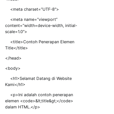
<meta charset=”UTF-8″>
<meta name=”viewport”
content=”width=device-width, initial-
scale=1.0″>
<title>Contoh Penerapan Elemen
Title</title>
</head>
<body>
<h1>Selamat Datang di Website
Kami</h1>
<p>Ini adalah contoh penerapan
elemen <code>&lt;title&gt;</code>
dalam HTML.</p>