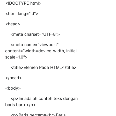
<!DOCTYPE html>
<html lang=”id”>
<head>
<meta charset=”UTF-8″>
<meta name=”viewport”
content=”width=device-width, initial-
scale=1.0″>
<title>Elemen Pada HTML</title>
</head>
<body>
<p>Ini adalah contoh teks dengan
baris baru </p>
<p>Baris pertama<br>Baris