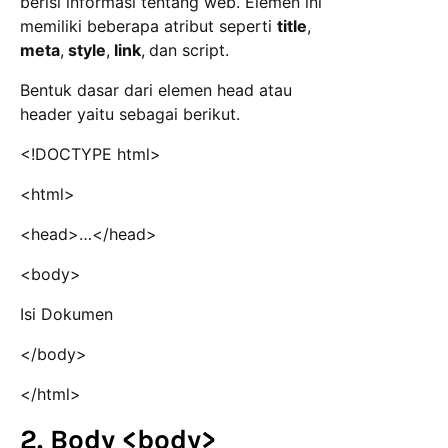
berisi informasi tentang web. Elemen ini
memiliki beberapa atribut seperti
title
,
meta
,
style
,
link
,
dan script.
Bentuk dasar dari elemen head atau
header yaitu sebagai berikut.
<!DOCTYPE html>
<html>
<head>…</head>
<body>
Isi Dokumen
</body>
</html>
2. Body <body>