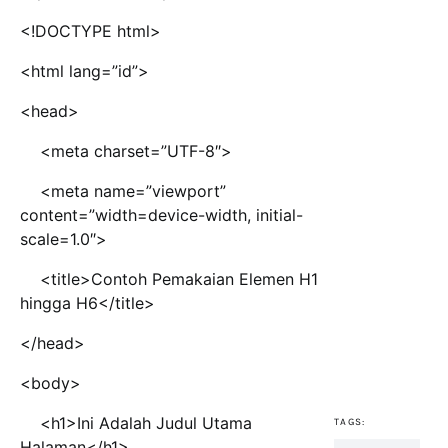
<!DOCTYPE html>
<html lang=”id”>
<head>
<meta charset=”UTF-8″>
<meta name=”viewport”
content=”width=device-width, initial-
scale=1.0″>
<title>Contoh Pemakaian Elemen H1
hingga H6</title>
</head>
<body>
<h1>Ini Adalah Judul Utama
TAGS:
Halaman</h1>