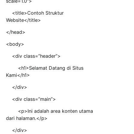
scale=1.0″>
<title>Contoh Struktur
Website</title>
</head>
<body>
<div class=”header”>
<h1>Selamat Datang di Situs
Kami</h1>
</div>
<div class=”main”>
<p>Ini adalah area konten utama
dari halaman.</p>
</div>