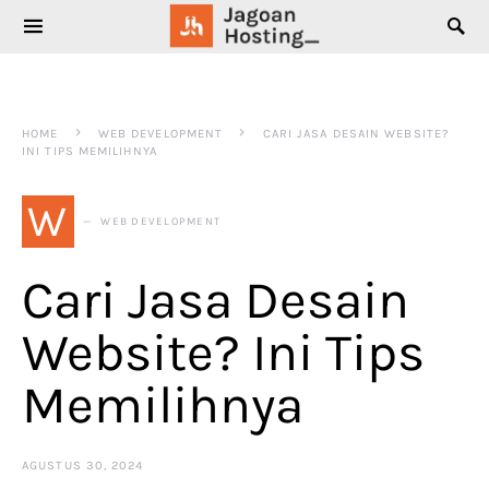
SEARCH FOR:
HOME
WEB DEVELOPMENT
CARI JASA DESAIN WEBSITE?
INI TIPS MEMILIHNYA
W
WEB DEVELOPMENT
Cari Jasa Desain
Website? Ini Tips
Memilihnya
AGUSTUS 30, 2024