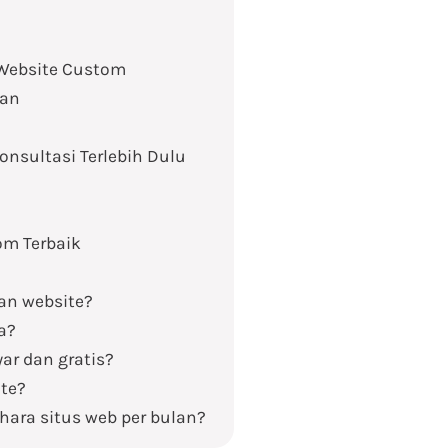
 Website Custom
ran
onsultasi Terlebih Dulu
om Terbaik
an website?
a?
ar dan gratis?
te?
hara situs web per bulan?