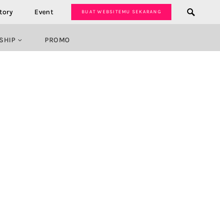
tory
Event
BUAT WEBSITEMU SEKARANG
SHIP
PROMO