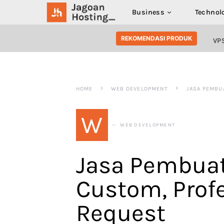
Business
Technol
SEARCH FOR:
REKOMENDASI PRODUK
VP
HOME
WEB DEVELOPMENT
JASA PEMBU
W
WEB DEVELOPMENT
Jasa Pembua
Custom, Prof
Request