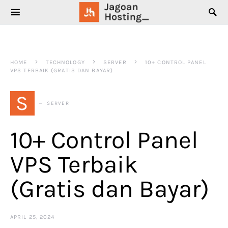
SEARCH FOR:
HOME
TECHNOLOGY
SERVER
10+ CONTROL PANEL
VPS TERBAIK (GRATIS DAN BAYAR)
S
SERVER
10+ Control Panel
VPS Terbaik
(Gratis dan Bayar)
APRIL 25, 2024