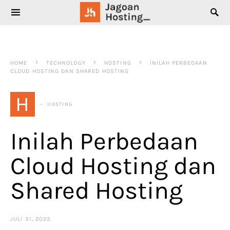
SEARCH FOR:
HOME
TECHNOLOGY
HOSTING
INILAH PERBEDAAN
CLOUD HOSTING DAN SHARED HOSTING
H
HOSTING
Inilah Perbedaan
Cloud Hosting dan
Shared Hosting
JULI 31, 2023