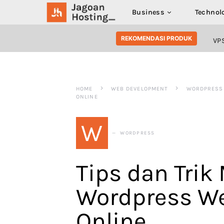
Business
Technol
SEARCH FOR:
REKOMENDASI PRODUK
VP
HOME
WEB DEVELOPMENT
WORDPRESS
ONLINE
W
WORDPRESS
Tips dan Tri
Wordpress We
Online