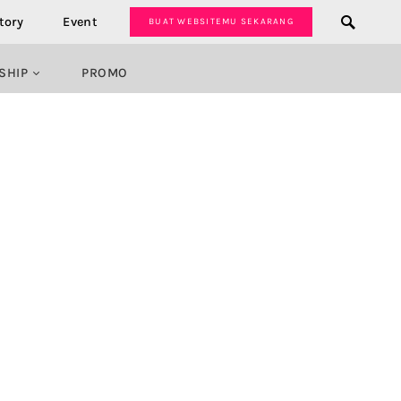
tory
Event
BUAT WEBSITEMU SEKARANG
SHIP
PROMO