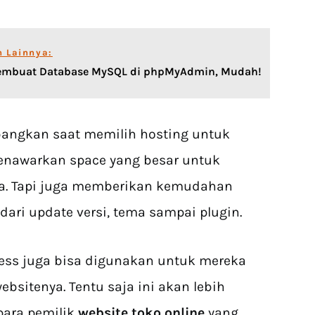
n Lainnya:
Membuat Database MySQL di phpMyAdmin, Mudah!
bangkan saat memilih hosting untuk
enawarkan space yang besar untuk
ita. Tapi juga memberikan kemudahan
ari update versi, tema sampai plugin.
ress juga bisa digunakan untuk mereka
bsitenya. Tentu saja ini akan lebih
para pemilik
website toko online
yang