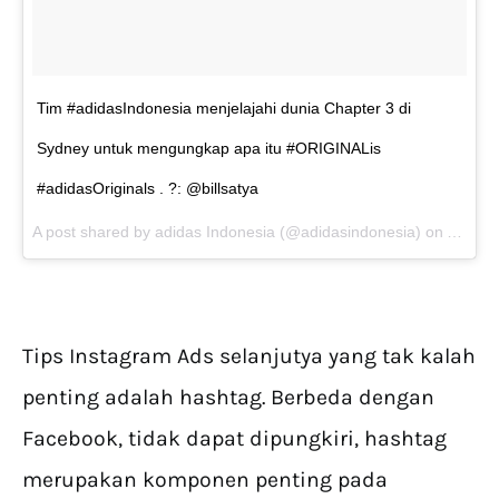
Tim #adidasIndonesia menjelajahi dunia Chapter 3 di
Sydney untuk mengungkap apa itu #ORIGINALis
#adidasOriginals . ?: @billsatya
A post shared by adidas Indonesia (@adidasindonesia) on
Aug 22
Tips Instagram Ads selanjutya yang tak kalah
penting adalah hashtag. Berbeda dengan
Facebook, tidak dapat dipungkiri, hashtag
merupakan komponen penting pada