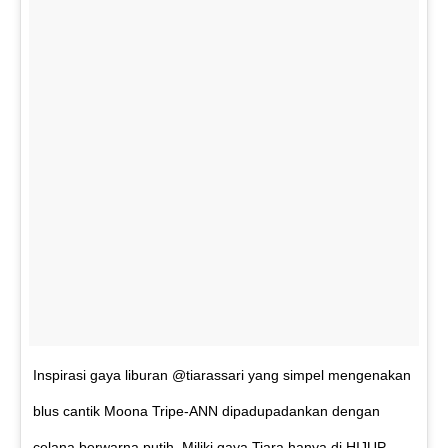
Inspirasi gaya liburan @tiarassari yang simpel mengenakan
blus cantik Moona Tripe-ANN dipadupadankan dengan
celana berwarna putih. Miliki gaya Tiara hanya di HIJUP.