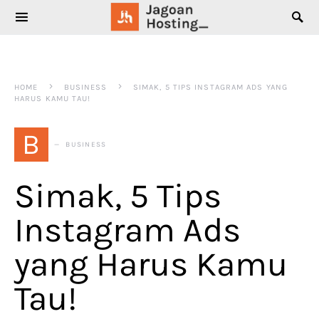
SEARCH FOR:
HOME
BUSINESS
SIMAK, 5 TIPS INSTAGRAM ADS YANG
HARUS KAMU TAU!
B
BUSINESS
Simak, 5 Tips
Instagram Ads
yang Harus Kamu
Tau!