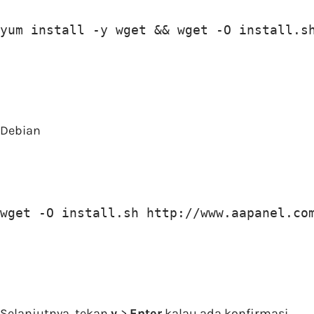
yum install -y wget && wget -O install.s
Debian
wget -O install.sh http://www.aapanel.co
Selanjutnya, tekan
y
>
Enter
kalau ada konfirmasi