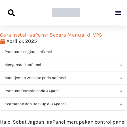
Panduan Awal L
Semua Pa
Kamus Host
Rekomendasi Pro
Cara Install aaPanel Secara Manual di VPS
April 21, 2025
Panduan Lengkap aaPanel
Menginstall aaPanel
Manajemen Website pada aaPanel
Panduan Domain pada AApanel
Keamanan dan Backup di AApanel
Halo, Sobat Jagoan! aaPanel merupakan control panel