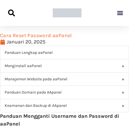
Panduan Awal L
Semua Pa
Kamus Host
Rekomendasi Pro
Cara Reset Password aaPanel
Januari 20, 2025
Panduan Lengkap aaPanel
Menginstall aaPanel
Manajemen Website pada aaPanel
Panduan Domain pada AApanel
Keamanan dan Backup di AApanel
Panduan Mengganti Username dan Password di
aaPanel