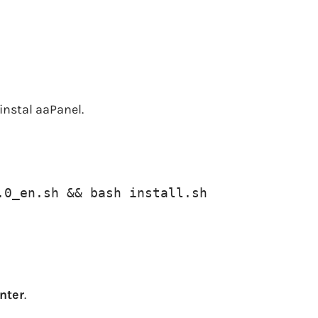
nstal aaPanel.
.0_en.sh && bash install.sh
nter
.