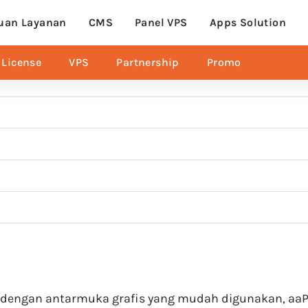
uan Layanan
CMS
Panel VPS
Apps Solution
License
VPS
Partnership
Promo
 dengan antarmuka grafis yang mudah digunakan, aaPan