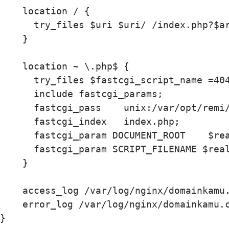
    location / {

      try_files $uri $uri/ /index.php?$ar
    }

    location ~ \.php$ {

      try_files $fastcgi_script_name =404
      include fastcgi_params;

      fastcgi_pass    unix:/var/opt/remi/
      fastcgi_index   index.php;

      fastcgi_param DOCUMENT_ROOT    $rea
      fastcgi_param SCRIPT_FILENAME $real
    }

    access_log /var/log/nginx/domainkamu.
    error_log /var/log/nginx/domainkamu.c
}