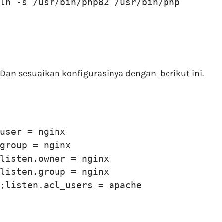
ln -s /usr/bin/php82 /usr/bin/php
Dan sesuaikan konfigurasinya dengan berikut ini.
user = nginx

group = nginx

listen.owner = nginx

listen.group = nginx

;listen.acl_users = apache