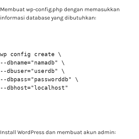
Membuat wp-config.php dengan memasukkan
informasi database yang dibutuhkan:
wp config create \

--dbname="namadb" \

--dbuser="userdb" \

--dbpass="passworddb" \

--dbhost="localhost" 
Install WordPress dan membuat akun admin: