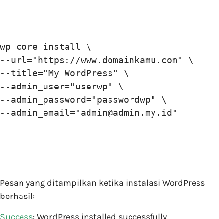
wp core install \

--url="https://www.domainkamu.com" \

--title="My WordPress" \

--admin_user="userwp" \

--admin_password="passwordwp" \

--admin_email="admin@admin.my.id"
Pesan yang ditampilkan ketika instalasi WordPress
berhasil:
Success
: WordPress installed successfully.