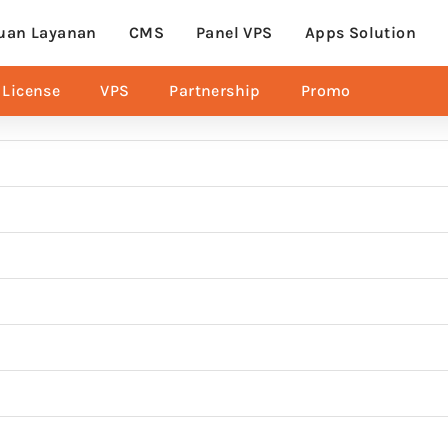
uan Layanan
CMS
Panel VPS
Apps Solution
License
VPS
Partnership
Promo