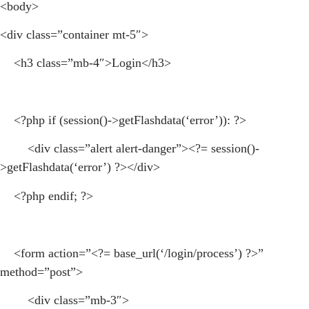
<body>
<div class=”container mt-5″>
<h3 class=”mb-4″>Login</h3>
<?php if (session()->getFlashdata(‘error’)): ?>
<div class=”alert alert-danger”><?= session()-
>getFlashdata(‘error’) ?></div>
<?php endif; ?>
<form action=”<?= base_url(‘/login/process’) ?>”
method=”post”>
<div class=”mb-3″>