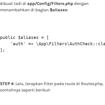
dibuat tadi di
app/Config/Filters.php
dengan
menambahkan di bagian
$aliases
:
public $aliases = [

    'auth' => \App\Filters\AuthCheck::cla
STEP 4
: Lalu, terapkan filter pada route di Routes.php,
contohnya seperti berikut: