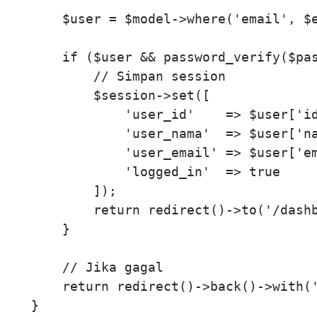
        $user = $model->where('email', $e
        if ($user && password_verify($pas
            // Simpan session

            $session->set([

                'user_id'    => $user['id
                'user_nama'  => $user['na
                'user_email' => $user['em
                'logged_in'  => true

            ]);

            return redirect()->to('/dashb
        }

        // Jika gagal

        return redirect()->back()->with('
    }
