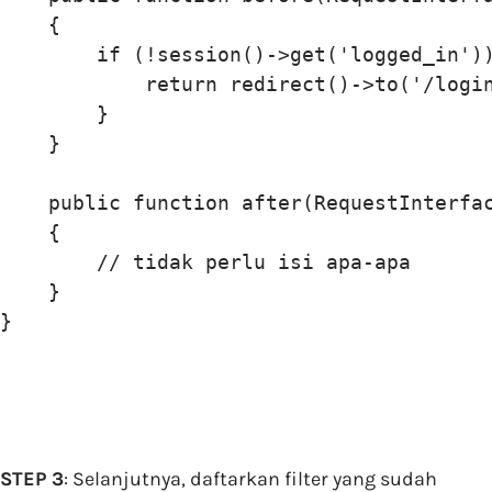
    {

        if (!session()->get('logged_in'))
            return redirect()->to('/login
        }

    }

    public function after(RequestInterfac
    {

        // tidak perlu isi apa-apa

    }

STEP 3
: Selanjutnya, daftarkan filter yang sudah