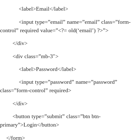
<label>Email</label>
<input type=”email” name=”email” class=”form-
control” required value=”<?= old(‘email’) ?>”>
</div>
<div class=”mb-3″>
<label>Password</label>
<input type=”password” name=”password”
class=”form-control” required>
</div>
<button type=”submit” class=”btn btn-
primary”>Login</button>
</form>