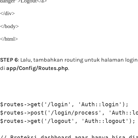
danger”>Logout</a>
</div>
</body>
</html>
STEP 6
: Lalu, tambahkan routing untuk halaman login
di
app/Config/Routes.php
.
$routes->get('/login', 'Auth::login');

$routes->post('/login/process', 'Auth::lo
$routes->get('/logout', 'Auth::logout');

// Proteksi dashboard agar hanya bisa dia