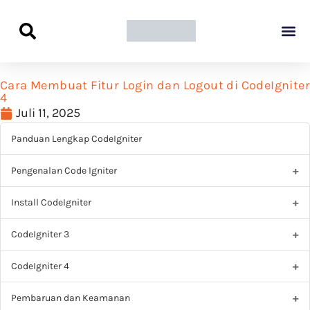
Panduan Awal L
Semua Pa
Kamus Host
Rekomendasi Pro
Cara Membuat Fitur Login dan Logout di CodeIgniter
4
Juli 11, 2025
Panduan Lengkap CodeIgniter
Pengenalan Code Igniter
Install CodeIgniter
CodeIgniter 3
CodeIgniter 4
Pembaruan dan Keamanan