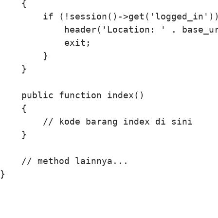
    {

        if (!session()->get('logged_in'))
            header('Location: ' . base_ur
            exit;

        }

    }

    public function index()

    {

        // kode barang index di sini

    }

    // method lainnya...
