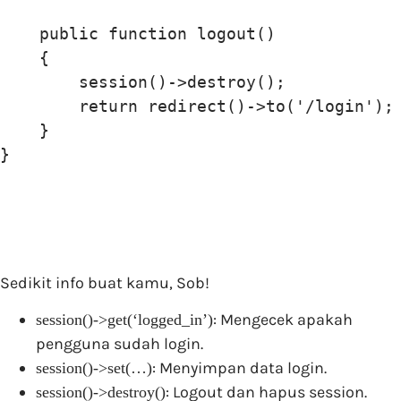
    public function logout()

    {

        session()->destroy();

        return redirect()->to('/login');

    }

Sedikit info buat kamu, Sob!
: Mengecek apakah
session()->get(‘logged_in’)
pengguna sudah login.
: Menyimpan data login.
session()->set(…)
: Logout dan hapus session.
session()->destroy()