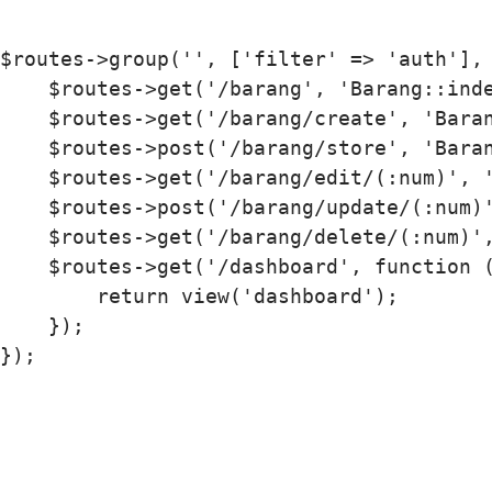
$routes->group('', ['filter' => 'auth'], 
    $routes->get('/barang', 'Barang::inde
    $routes->get('/barang/create', 'Baran
    $routes->post('/barang/store', 'Baran
    $routes->get('/barang/edit/(:num)', '
    $routes->post('/barang/update/(:num)'
    $routes->get('/barang/delete/(:num)',
    $routes->get('/dashboard', function (
        return view('dashboard');

    });
