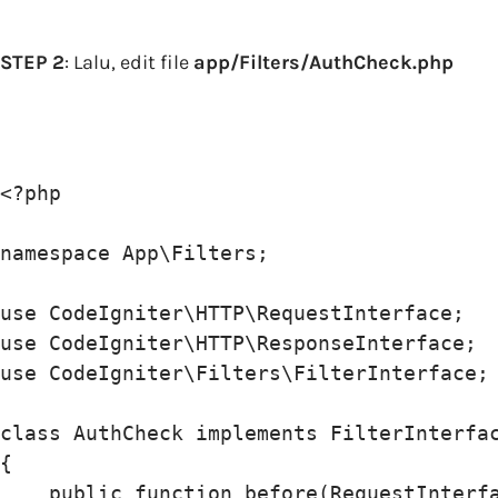
STEP 2
: Lalu, edit file
app/Filters/AuthCheck.php
<?php

namespace App\Filters;

use CodeIgniter\HTTP\RequestInterface;

use CodeIgniter\HTTP\ResponseInterface;

use CodeIgniter\Filters\FilterInterface;

class AuthCheck implements FilterInterfac
{

    public function before(RequestInterfa