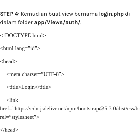
STEP 4
: Kemudian buat view bernama
login.php
di
dalam folder
app/Views/auth/
.
<!DOCTYPE html>
<html lang=”id”>
<head>
<meta charset=”UTF-8″>
<title>Login</title>
<link
href=”https://cdn.jsdelivr.net/npm/
bootstrap@5.3.0
/dist/css/
rel=”stylesheet”>
</head>