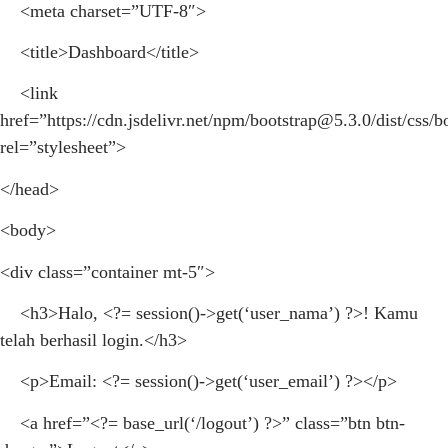
<meta charset=”UTF-8″>
<title>Dashboard</title>
<link
href=”https://cdn.jsdelivr.net/npm/
bootstrap@5.3.0
/dist/css/
rel=”stylesheet”>
</head>
<body>
<div class=”container mt-5″>
<h3>Halo, <?= session()->get(‘user_nama’) ?>! Kamu
telah berhasil login.</h3>
<p>Email: <?= session()->get(‘user_email’) ?></p>
<a href=”<?= base_url(‘/logout’) ?>” class=”btn btn-