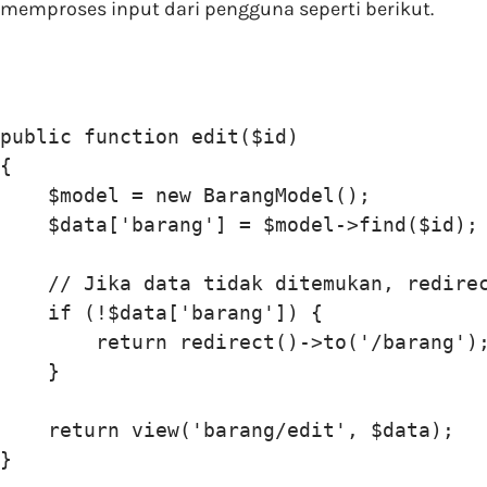
memproses input dari pengguna seperti berikut.
public function edit($id)

{

    $model = new BarangModel();

    $data['barang'] = $model->find($id);

    // Jika data tidak ditemukan, redirec
    if (!$data['barang']) {

        return redirect()->to('/barang');
    }

    return view('barang/edit', $data);

}
