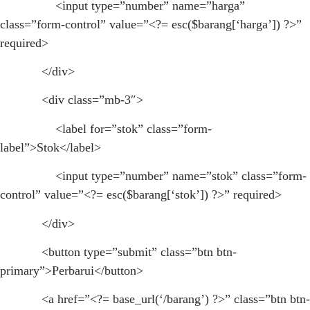
<input type=”number” name=”harga”
class=”form-control” value=”<?= esc($barang[‘harga’]) ?>”
required>
</div>
<div class=”mb-3″>
<label for=”stok” class=”form-
label”>Stok</label>
<input type=”number” name=”stok” class=”form-
control” value=”<?= esc($barang[‘stok’]) ?>” required>
</div>
<button type=”submit” class=”btn btn-
primary”>Perbarui</button>
<a href=”<?= base_url(‘/barang’) ?>” class=”btn btn-