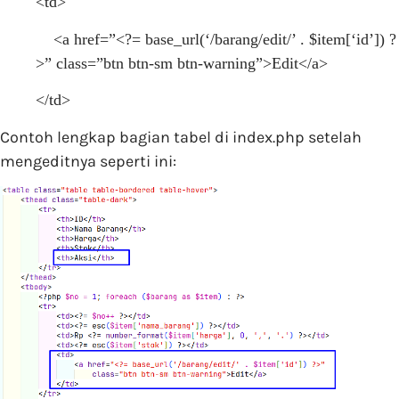
<td>
<a href=”<?= base_url(‘/barang/edit/’ . $item[‘id’]) ?
>” class=”btn btn-sm btn-warning”>Edit</a>
</td>
Contoh lengkap bagian tabel di index.php setelah
mengeditnya seperti ini: