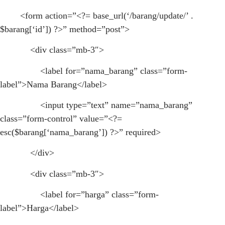
<form action=”<?= base_url(‘/barang/update/’ .
$barang[‘id’]) ?>” method=”post”>
<div class=”mb-3″>
<label for=”nama_barang” class=”form-
label”>Nama Barang</label>
<input type=”text” name=”nama_barang”
class=”form-control” value=”<?=
esc($barang[‘nama_barang’]) ?>” required>
</div>
<div class=”mb-3″>
<label for=”harga” class=”form-
label”>Harga</label>