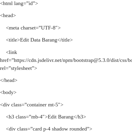
<html lang=”id”>
<head>
<meta charset=”UTF-8″>
<title>Edit Data Barang</title>
<link
href=”https://cdn.jsdelivr.net/npm/
bootstrap@5.3.0
/dist/css/
rel=”stylesheet”>
</head>
<body>
<div class=”container mt-5″>
<h3 class=”mb-4″>Edit Barang</h3>
<div class=”card p-4 shadow rounded”>