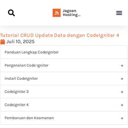
Panduan Awal L
Semua Pa
Kamus Host
Rekomendasi Pro
Tutorial CRUD Update Data dengan CodeIgniter 4
Juli 10, 2025
Panduan Lengkap CodeIgniter
Pengenalan Code Igniter
Install CodeIgniter
CodeIgniter 3
CodeIgniter 4
Pembaruan dan Keamanan