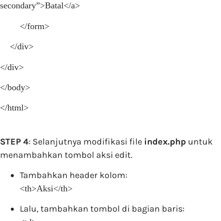
secondary”>Batal</a>
</form>
</div>
</div>
</body>
</html>
STEP 4
: Selanjutnya modifikasi file
index.php
untuk
menambahkan tombol aksi edit.
Tambahkan header kolom:
<th>Aksi</th>
Lalu, tambahkan tombol di bagian baris: