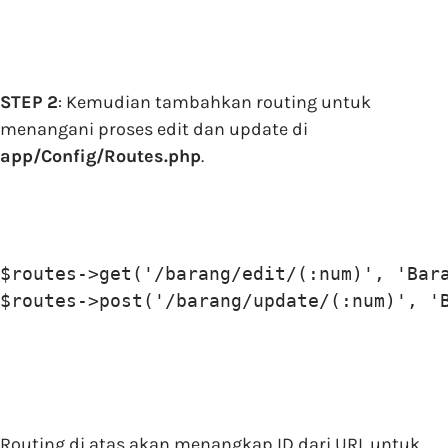
STEP 2
: Kemudian tambahkan routing untuk
menangani proses edit dan update di
app/Config/Routes.php
.
$routes->get('/barang/edit/(:num)', 'Bara
Routing di atas akan menangkap ID dari URL untuk