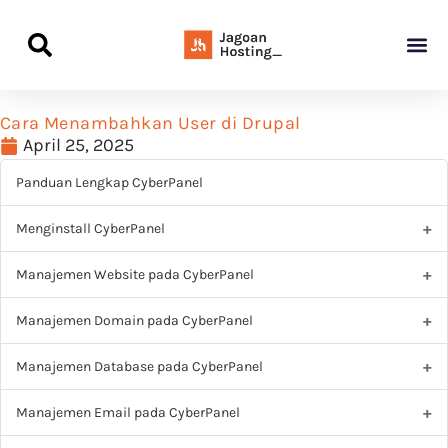
Panduan Awal L
Semua Pa
Kamus Host
Rekomendasi Pro
Cara Menambahkan User di Drupal
April 25, 2025
Panduan Lengkap CyberPanel
Menginstall CyberPanel
Manajemen Website pada CyberPanel
Manajemen Domain pada CyberPanel
Manajemen Database pada CyberPanel
Manajemen Email pada CyberPanel