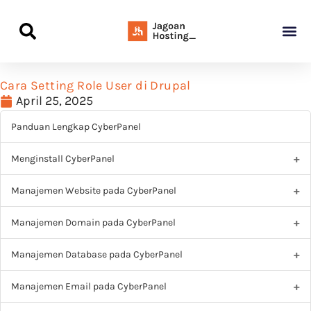
Panduan Awal L
Semua Pa
Kamus Host
Rekomendasi Pro
Cara Setting Role User di Drupal
April 25, 2025
Panduan Lengkap CyberPanel
Menginstall CyberPanel
Manajemen Website pada CyberPanel
Manajemen Domain pada CyberPanel
Manajemen Database pada CyberPanel
Manajemen Email pada CyberPanel