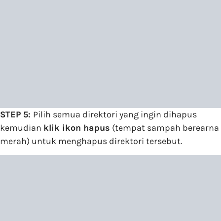
STEP 5:
Pilih semua direktori yang ingin dihapus
kemudian
klik ikon hapus
(tempat sampah berearna
merah) untuk menghapus direktori tersebut.