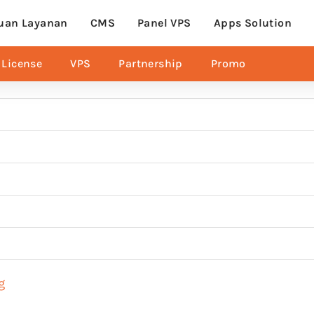
uan Layanan
CMS
Panel VPS
Apps Solution
License
VPS
Partnership
Promo
g