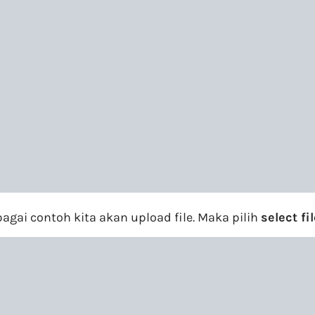
bagai contoh kita akan upload file. Maka pilih
select fi