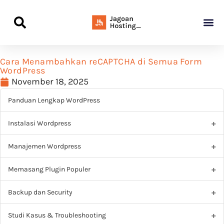
Panduan Awal L
Semua Pa
Kamus Host
Rekomendasi Pro
Cara Menambahkan reCAPTCHA di Semua Form
WordPress
November 18, 2025
Panduan Lengkap WordPress
Instalasi Wordpress
Manajemen Wordpress
Memasang Plugin Populer
Backup dan Security
Studi Kasus & Troubleshooting