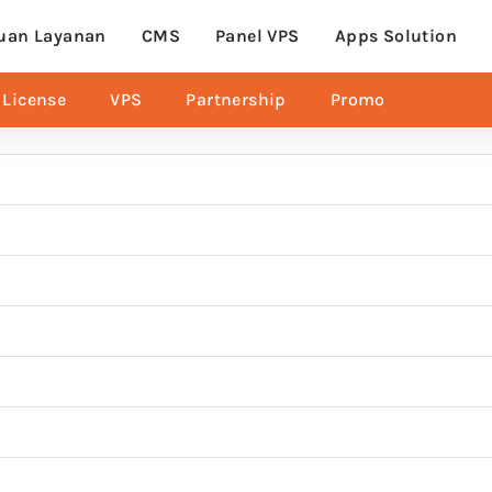
uan Layanan
CMS
Panel VPS
Apps Solution
License
VPS
Partnership
Promo