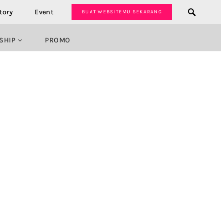
tory
Event
BUAT WEBSITEMU SEKARANG
SHIP
PROMO