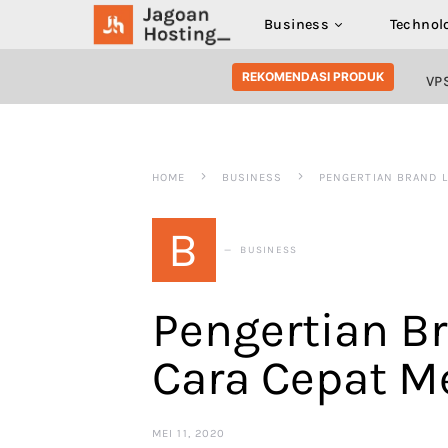
Business
Technol
SEARCH FOR:
REKOMENDASI PRODUK
VP
HOME
BUSINESS
PENGERTIAN BRAND 
B
BUSINESS
Pengertian Br
Cara Cepat 
MEI 11, 2020