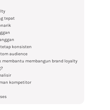
lty
ng tepat
enarik
nggan
langgan
 tetap konsisten
ustom audience
tuk membantu membangun brand loyalty
g?
alisir
aman kompetitor
kses