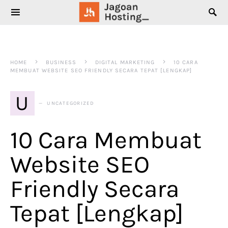
SEARCH FOR:
HOME
BUSINESS
DIGITAL MARKETING
10 CARA
MEMBUAT WEBSITE SEO FRIENDLY SECARA TEPAT [LENGKAP]
U
UNCATEGORIZED
10 Cara Membuat
Website SEO
Friendly Secara
Tepat [Lengkap]