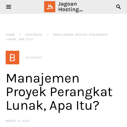
SEARCH FOR:
HOME
BUSINESS
MANAJEMEN PROYEK PERANGKAT
LUNAK, APA ITU?
B
BUSINESS
Manajemen
Proyek Perangkat
Lunak, Apa Itu?
MARET 9, 2021