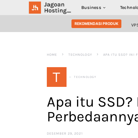
Business
Technol
SEARCH FOR:
REKOMENDASI PRODUK
VP
HOME
TECHNOLOGY
APA ITU SSD? INI
T
TECHNOLOGY
Apa itu SSD? 
Perbedaanny
DESEMBER 29, 2021