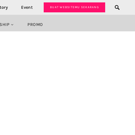
tory
Event
BUAT WEBSITEMU SEKARANG
SHIP
PROMO