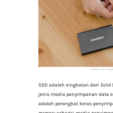
PHOTO BY SA
SSD adalah singkatan dari
Solid 
jenis media penyimpanan data el
adalah perangkat keras penyi
memory
sebagai media penyimpa