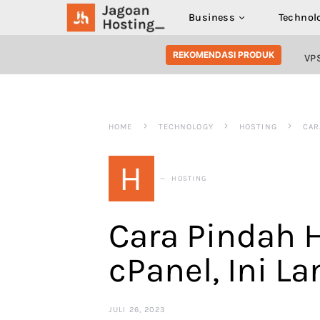
Business
Technol
SEARCH FOR:
REKOMENDASI PRODUK
VP
HOME
TECHNOLOGY
HOSTING
CAR
H
HOSTING
Cara Pindah 
cPanel, Ini 
JULI 26, 2023