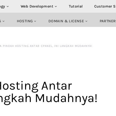
ogy
Web Development
Tutorial
Customer S
S
HOSTING
DOMAIN & LICENSE
PARTNER
A PINDAH HOSTING ANTAR CPANEL, INI LANGKAH MUDAHNYA!
Hosting Antar
Langkah Mudahnya!