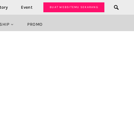
tory
Event
BUAT WEBSITEMU SEKARANG
SHIP
PROMO