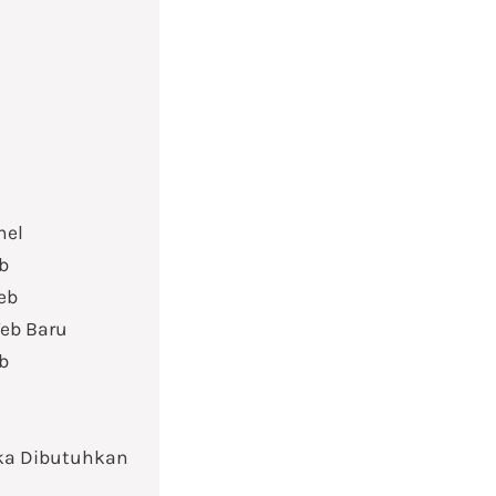
nel
b
eb
Web Baru
b
ika Dibutuhkan