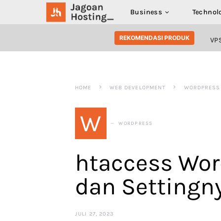
Business
Technol
SEARCH FOR:
REKOMENDASI PRODUK
VP
HOME
WEB DEVELOPMENT
WORDPRESS
W
WORDPRESS
htaccess Wor
dan Settingn
JULI 27, 2023