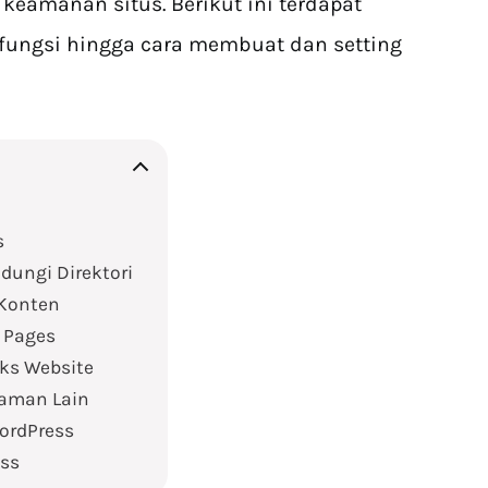
amanan situs. Berikut ini terdapat
, fungsi hingga cara membuat dan setting
s
ndungi Direktori
 Konten
r Pages
ks Website
laman Lain
ordPress
ess