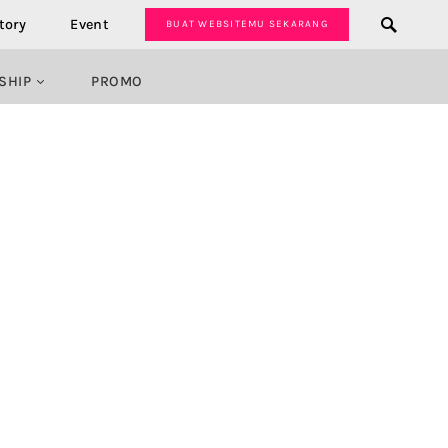
tory
Event
BUAT WEBSITEMU SEKARANG
SHIP
PROMO