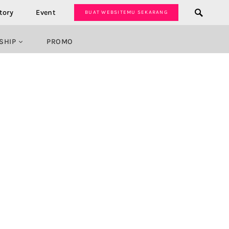
tory
Event
BUAT WEBSITEMU SEKARANG
SHIP
PROMO