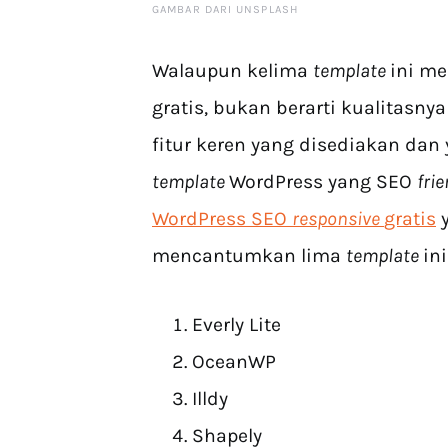
GAMBAR DARI UNSPLASH
Walaupun kelima
template
ini m
gratis, bukan berarti kualitasnya
fitur keren yang disediakan dan
template
WordPress yang SEO
frie
WordPress SEO
responsive
gratis
y
mencantumkan lima
template
in
Everly Lite
OceanWP
Illdy
Shapely