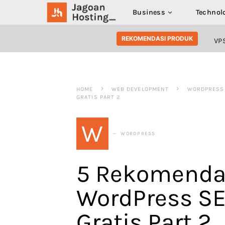
Business
Technol
SEARCH FOR:
REKOMENDASI PRODUK
VP
HOME
WEB DEVELOPMENT
WORDPRESS
GRATIS PART 2
W
WORDPRESS
5 Rekomenda
WordPress SE
Gratis Part 2