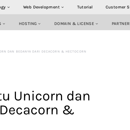
ogy
Web Development
Tutorial
Customer S
S
HOSTING
DOMAIN & LICENSE
PARTNER
CORN DAN BEDANYA DARI DECACORN & HECTOCORN
tu Unicorn dan
 Decacorn &