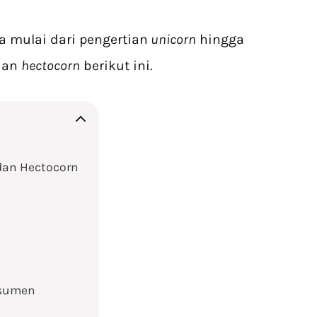
 mulai dari pengertian
unicorn
hingga
an
hectocorn
berikut ini.
dan Hectocorn
nsumen