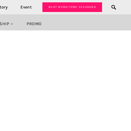
tory
Event
BUAT WEBSITEMU SEKARANG
SHIP
PROMO