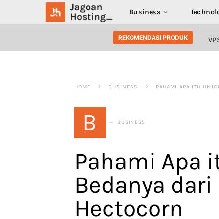
Business
Technol
SEARCH FOR:
REKOMENDASI PRODUK
VP
HOME
BUSINESS
PAHAMI APA ITU UNI
B
BUSINESS
Pahami Apa i
Bedanya dari
Hectocorn