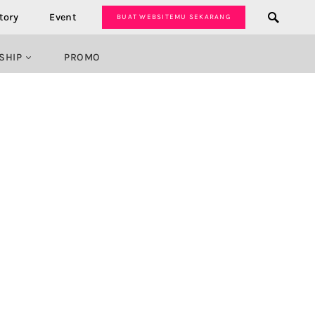
tory
Event
BUAT WEBSITEMU SEKARANG
SHIP
PROMO