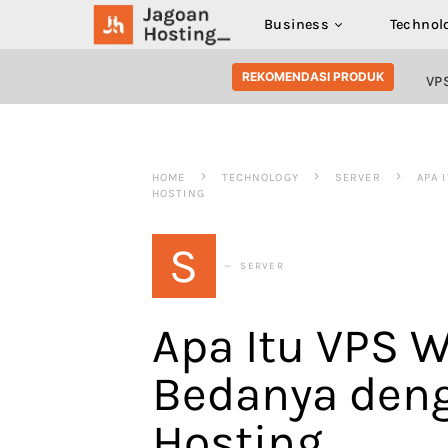
Business
Technol
SEARCH FOR:
REKOMENDASI PRODUK
VP
HOME
TECHNOLOGY
SERVER
APA 
HOSTING
S
SERVER
Apa Itu VPS W
Bedanya den
Hosting