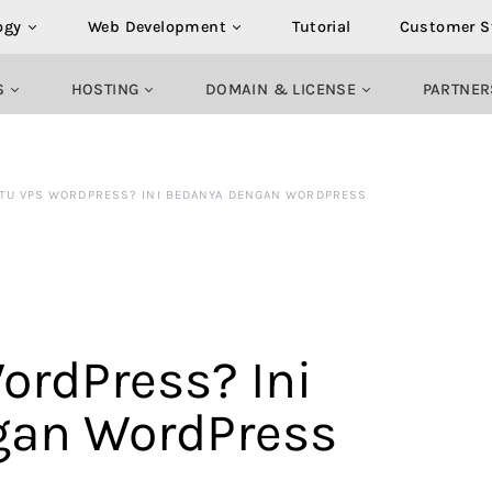
ogy
Web Development
Tutorial
Customer S
S
HOSTING
DOMAIN & LICENSE
PARTNER
ITU VPS WORDPRESS? INI BEDANYA DENGAN WORDPRESS
ordPress? Ini
gan WordPress